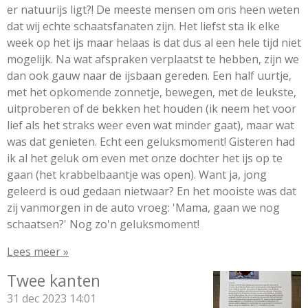
er natuurijs ligt?! De meeste mensen om ons heen weten
dat wij echte schaatsfanaten zijn. Het liefst sta ik elke
week op het ijs maar helaas is dat dus al een hele tijd niet
mogelijk. Na wat afspraken verplaatst te hebben, zijn we
dan ook gauw naar de ijsbaan gereden. Een half uurtje,
met het opkomende zonnetje, bewegen, met de leukste,
uitproberen of de bekken het houden (ik neem het voor
lief als het straks weer even wat minder gaat), maar wat
was dat genieten. Echt een geluksmoment! Gisteren had
ik al het geluk om even met onze dochter het ijs op te
gaan (het krabbelbaantje was open). Want ja, jong
geleerd is oud gedaan nietwaar? En het mooiste was dat
zij vanmorgen in de auto vroeg: 'Mama, gaan we nog
schaatsen?' Nog zo'n geluksmoment!
Lees meer »
Twee kanten
31 dec 2023
14:01