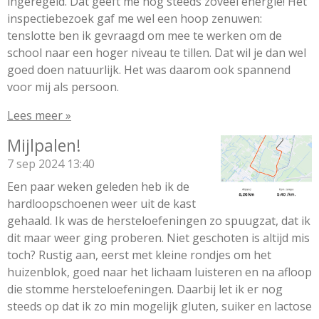
ingeregeld. Dat geeft me nog steeds zoveel energie! Het
inspectiebezoek gaf me wel een hoop zenuwen:
tenslotte ben ik gevraagd om mee te werken om de
school naar een hoger niveau te tillen. Dat wil je dan wel
goed doen natuurlijk. Het was daarom ook spannend
voor mij als persoon.
Lees meer »
Mijlpalen!
7 sep 2024
13:40
Een paar weken geleden heb ik de
hardloopschoenen weer uit de kast
gehaald. Ik was de hersteloefeningen zo spuugzat, dat ik
dit maar weer ging proberen. Niet geschoten is altijd mis
toch? Rustig aan, eerst met kleine rondjes om het
huizenblok, goed naar het lichaam luisteren en na afloop
die stomme hersteloefeningen. Daarbij let ik er nog
steeds op dat ik zo min mogelijk gluten, suiker en lactose