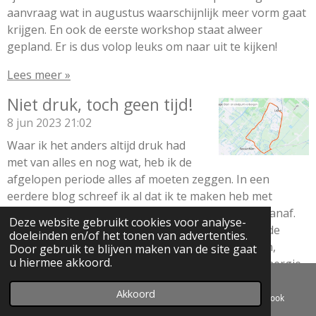
aanvraag wat in augustus waarschijnlijk meer vorm gaat
krijgen. En ook de eerste workshop staat alweer
gepland. Er is dus volop leuks om naar uit te kijken!
Lees meer »
Niet druk, toch geen tijd!
8 jun 2023
21:02
Waar ik het anders altijd druk had
met van alles en nog wat, heb ik de
afgelopen periode alles af moeten zeggen. In een
eerdere blog schreef ik al dat ik te maken heb met
bekkeninstabliliteit. En helaas ben ik er nog niet vanaf.
Deze website gebruikt cookies voor analyse-
We zijn echt bezig met een ‘reset’ wat inhoud dat de
doeleinden en/of het tonen van advertenties.
dagen gevuld zijn met werk, oefeningen, bewegen,
Door gebruik te blijven maken van de site gaat
u hiermee akkoord.
rusten en bezoekjes aan specialisten. De tijd en energie
die overblijft besteed ik aan mijn gezin. Aan de ene kant
Akkoord
is het echt vervelend. Ik ben dit zó niet gewend en ik ben
E-mailadres
Telefoonnummer
Facebook
de constante pijn echt wel beu. Maar aan de andere kant