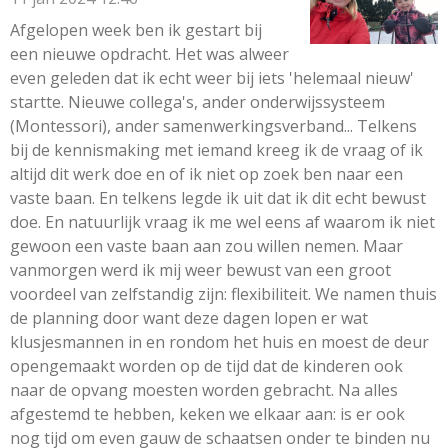
Afgelopen week ben ik gestart bij
een nieuwe opdracht. Het was alweer
even geleden dat ik echt weer bij iets 'helemaal nieuw'
startte. Nieuwe collega's, ander onderwijssysteem
(Montessori), ander samenwerkingsverband... Telkens
bij de kennismaking met iemand kreeg ik de vraag of ik
altijd dit werk doe en of ik niet op zoek ben naar een
vaste baan. En telkens legde ik uit dat ik dit echt bewust
doe. En natuurlijk vraag ik me wel eens af waarom ik niet
gewoon een vaste baan aan zou willen nemen. Maar
vanmorgen werd ik mij weer bewust van een groot
voordeel van zelfstandig zijn: flexibiliteit. We namen thuis
de planning door want deze dagen lopen er wat
klusjesmannen in en rondom het huis en moest de deur
opengemaakt worden op de tijd dat de kinderen ook
naar de opvang moesten worden gebracht. Na alles
afgestemd te hebben, keken we elkaar aan: is er ook
nog tijd om even gauw de schaatsen onder te binden nu