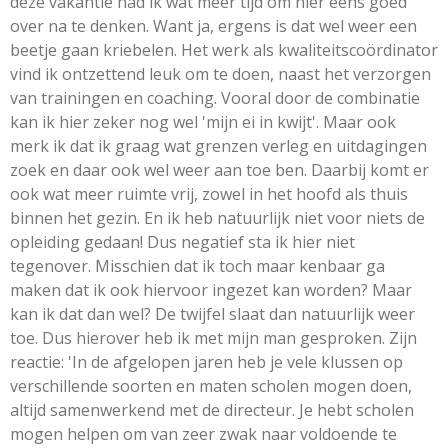
deze vakantie had ik wat meer tijd om hier eens goed
over na te denken. Want ja, ergens is dat wel weer een
beetje gaan kriebelen. Het werk als kwaliteitscoördinator
vind ik ontzettend leuk om te doen, naast het verzorgen
van trainingen en coaching. Vooral door de combinatie
kan ik hier zeker nog wel 'mijn ei in kwijt'. Maar ook
merk ik dat ik graag wat grenzen verleg en uitdagingen
zoek en daar ook wel weer aan toe ben. Daarbij komt er
ook wat meer ruimte vrij, zowel in het hoofd als thuis
binnen het gezin. En ik heb natuurlijk niet voor niets de
opleiding gedaan! Dus negatief sta ik hier niet
tegenover. Misschien dat ik toch maar kenbaar ga
maken dat ik ook hiervoor ingezet kan worden? Maar
kan ik dat dan wel? De twijfel slaat dan natuurlijk weer
toe. Dus hierover heb ik met mijn man gesproken. Zijn
reactie: 'In de afgelopen jaren heb je vele klussen op
verschillende soorten en maten scholen mogen doen,
altijd samenwerkend met de directeur. Je hebt scholen
mogen helpen om van zeer zwak naar voldoende te