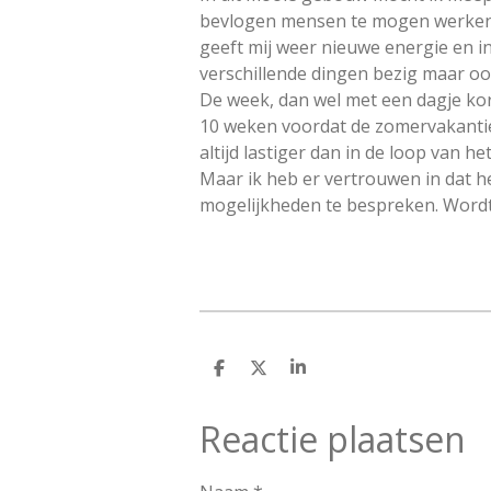
bevlogen mensen te mogen werken. 
geeft mij weer nieuwe energie en in
verschillende dingen bezig maar oo
De week, dan wel met een dagje kor
10 weken voordat de zomervakantie 
altijd lastiger dan in de loop van h
Maar ik heb er vertrouwen in dat 
mogelijkheden te bespreken. Wordt
D
D
S
e
e
h
l
e
a
Reactie plaatsen
e
l
r
n
e