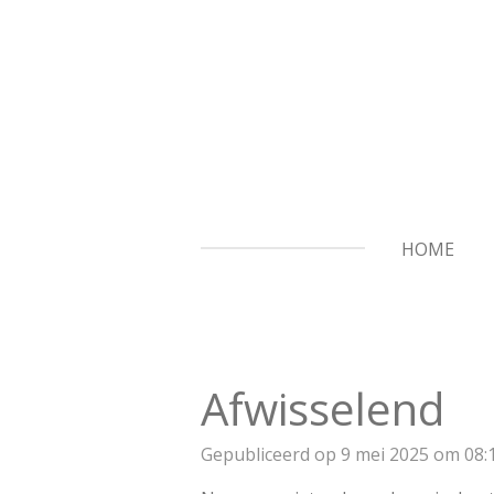
Ga
direct
naar
de
hoofdinhoud
HOME
Afwisselend
Gepubliceerd op 9 mei 2025 om 08: