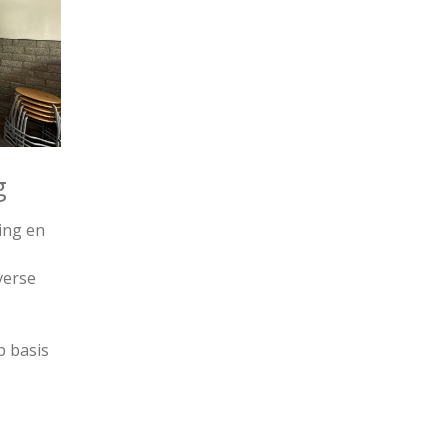
ng
ing en
verse
p basis