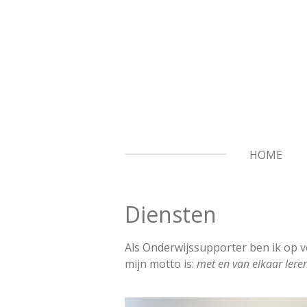
Ga
direct
naar
de
hoofdinhoud
HOME
Diensten
Als Onderwijssupporter ben ik op v
mijn motto is:
met en van elkaar lere