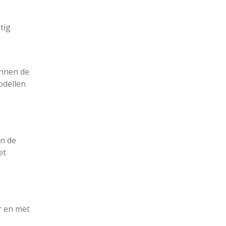
tig
innen de
odellen
en de
et
r en met