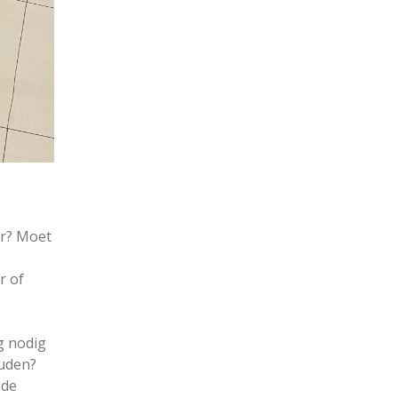
er? Moet
r of
g nodig
uden?
 de