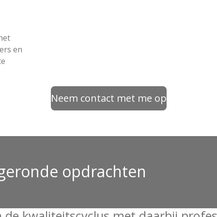
het
ders en
te
Neem contact met me op
afgeronde opdrachten
n de kwaliteitscyclus met daarbij profe