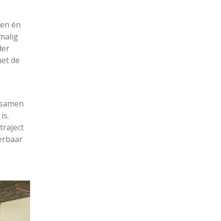
ren én
malig
der
met de
 samen
is.
traject
erbaar