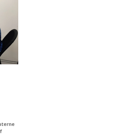
s
nterne
f