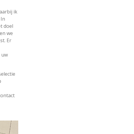
arbij ik
 In
t doel
gen we
t. Er
n uw
electie
b
contact