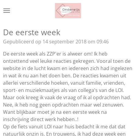
Ga
direct
naar
de
De eerste week
hoofdinhoud
Gepubliceerd op 14 september 2018 om 09:46
De eerste week als ZZP'er is alweer om! Ik heb
ontzettend veel leuke reacties gekregen. Vooral toen de
website in de lucht kwam en iedereen zich had ingelezen
in wat ik nu aan het doen ben. De reacties kwamen uit
allerlei verschillende hoeken, vanuit familie, vrienden,
sport- en muziekmaatjes als van collega's van de LOI.
Maar ook kreeg ik vaak de vraag of ik al opdrachten had.
Nee, ik heb nog geen opdrachten maar wel zenuwen.
Want blijkbaar moet je na een eerste week na
inschrijving direct werk hebben..!
Op de fiets vanuit LOI naar huis bedacht ik me dat dat
natuurlijk onzin is. En trouwens, ik had deze week een