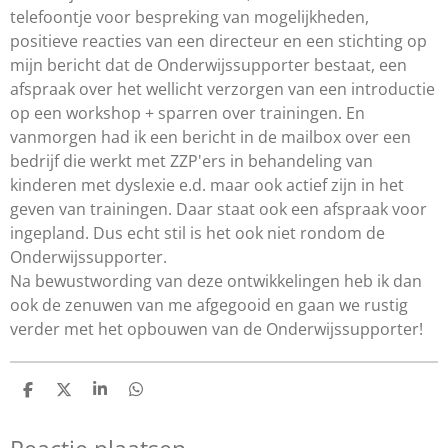
telefoontje voor bespreking van mogelijkheden,
positieve reacties van een directeur en een stichting op
mijn bericht dat de Onderwijssupporter bestaat, een
afspraak over het wellicht verzorgen van een introductie
op een workshop + sparren over trainingen. En
vanmorgen had ik een bericht in de mailbox over een
bedrijf die werkt met ZZP'ers in behandeling van
kinderen met dyslexie e.d. maar ook actief zijn in het
geven van trainingen. Daar staat ook een afspraak voor
ingepland. Dus echt stil is het ook niet rondom de
Onderwijssupporter.
Na bewustwording van deze ontwikkelingen heb ik dan
ook de zenuwen van me afgegooid en gaan we rustig
verder met het opbouwen van de Onderwijssupporter!
D
D
S
D
e
e
h
e
l
e
a
l
e
l
r
e