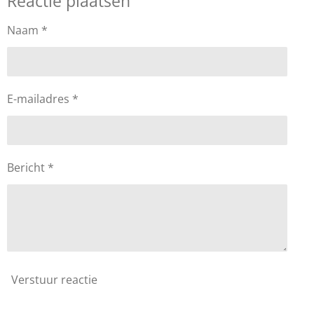
Reactie plaatsen
n
e
n
Naam *
E-mailadres *
Bericht *
Verstuur reactie