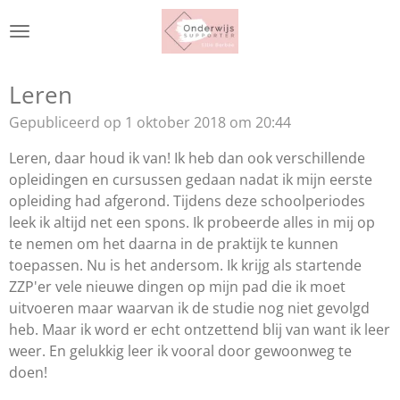
Ga
direct
naar
de
Leren
hoofdinhoud
Gepubliceerd op 1 oktober 2018 om 20:44
Leren, daar houd ik van! Ik heb dan ook verschillende
opleidingen en cursussen gedaan nadat ik mijn eerste
opleiding had afgerond. Tijdens deze schoolperiodes
leek ik altijd net een spons. Ik probeerde alles in mij op
te nemen om het daarna in de praktijk te kunnen
toepassen. Nu is het andersom. Ik krijg als startende
ZZP'er vele nieuwe dingen op mijn pad die ik moet
uitvoeren maar waarvan ik de studie nog niet gevolgd
heb. Maar ik word er echt ontzettend blij van want ik leer
weer. En gelukkig leer ik vooral door gewoonweg te
doen!