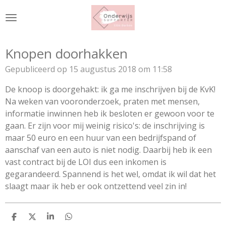
Ga
direct
naar
de
Knopen doorhakken
hoofdinhoud
Gepubliceerd op 15 augustus 2018 om 11:58
De knoop is doorgehakt: ik ga me inschrijven bij de KvK!
Na weken van vooronderzoek, praten met mensen,
informatie inwinnen heb ik besloten er gewoon voor te
gaan. Er zijn voor mij weinig risico's: de inschrijving is
maar 50 euro en een huur van een bedrijfspand of
aanschaf van een auto is niet nodig. Daarbij heb ik een
vast contract bij de LOI dus een inkomen is
gegarandeerd. Spannend is het wel, omdat ik wil dat het
slaagt maar ik heb er ook ontzettend veel zin in!
D
D
S
D