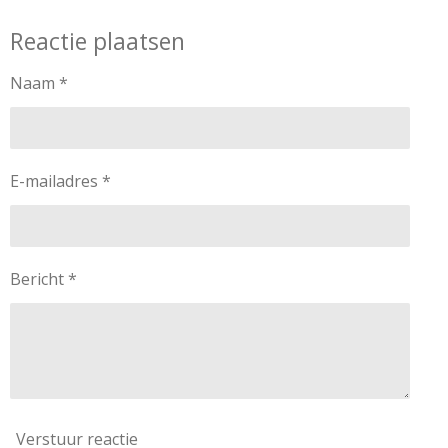
e
e
h
e
l
e
a
l
Reactie plaatsen
e
l
r
e
n
e
n
Naam *
E-mailadres *
Bericht *
Verstuur reactie