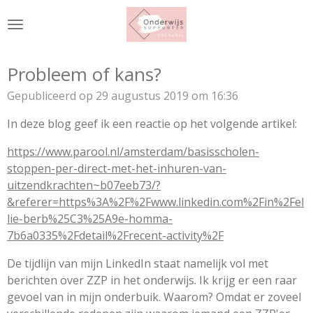
Ga
direct
naar
de
Probleem of kans?
hoofdinhoud
Gepubliceerd op 29 augustus 2019 om 16:36
In deze blog geef ik een reactie op het volgende artikel:
https://www.parool.nl/amsterdam/basisscholen-
stoppen-per-direct-met-het-inhuren-van-
uitzendkrachten~b07eeb73/?
&referer=https%3A%2F%2Fwww.linkedin.com%2Fin%2Fel
lie-berb%25C3%25A9e-homma-
7b6a0335%2Fdetail%2Frecent-activity%2F
De tijdlijn van mijn LinkedIn staat namelijk vol met
berichten over ZZP in het onderwijs. Ik krijg er een raar
gevoel van in mijn onderbuik. Waarom? Omdat er zoveel