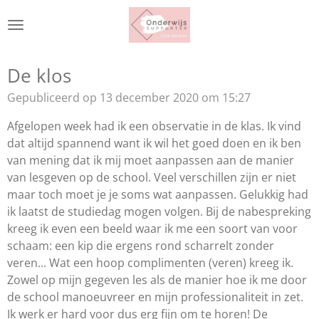
Ga
direct
naar
de
De klos
hoofdinhoud
Gepubliceerd op 13 december 2020 om 15:27
Afgelopen week had ik een observatie in de klas. Ik vind
dat altijd spannend want ik wil het goed doen en ik ben
van mening dat ik mij moet aanpassen aan de manier
van lesgeven op de school. Veel verschillen zijn er niet
maar toch moet je je soms wat aanpassen. Gelukkig had
ik laatst de studiedag mogen volgen. Bij de nabespreking
kreeg ik even een beeld waar ik me een soort van voor
schaam: een kip die ergens rond scharrelt zonder
veren... Wat een hoop complimenten (veren) kreeg ik.
Zowel op mijn gegeven les als de manier hoe ik me door
de school manoeuvreer en mijn professionaliteit in zet.
Ik werk er hard voor dus erg fijn om te horen! De