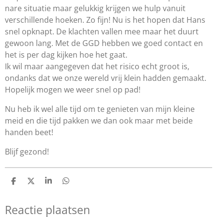
nare situatie maar gelukkig krijgen we hulp vanuit
verschillende hoeken. Zo fijn! Nu is het hopen dat Hans
snel opknapt. De klachten vallen mee maar het duurt
gewoon lang. Met de GGD hebben we goed contact en
het is per dag kijken hoe het gaat.
Ik wil maar aangegeven dat het risico echt groot is,
ondanks dat we onze wereld vrij klein hadden gemaakt.
Hopelijk mogen we weer snel op pad!
Nu heb ik wel alle tijd om te genieten van mijn kleine
meid en die tijd pakken we dan ook maar met beide
handen beet!
Blijf gezond!
D
D
S
D
e
e
h
e
l
e
a
l
Reactie plaatsen
e
l
r
e
n
e
n