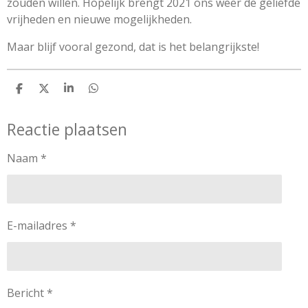
zouden willen. Hopelijk brengt 2021 ons weer de geliefde
vrijheden en nieuwe mogelijkheden.
Maar blijf vooral gezond, dat is het belangrijkste!
D
D
S
D
e
e
h
e
l
e
a
l
Reactie plaatsen
e
l
r
e
n
e
n
Naam *
E-mailadres *
Bericht *