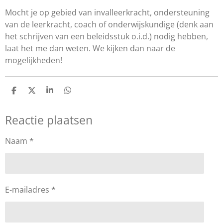
Mocht je op gebied van invalleerkracht, ondersteuning
van de leerkracht, coach of onderwijskundige (denk aan
het schrijven van een beleidsstuk o.i.d.) nodig hebben,
laat het me dan weten. We kijken dan naar de
mogelijkheden!
D
D
S
D
e
e
h
e
l
e
a
l
Reactie plaatsen
e
l
r
e
n
e
n
Naam *
E-mailadres *