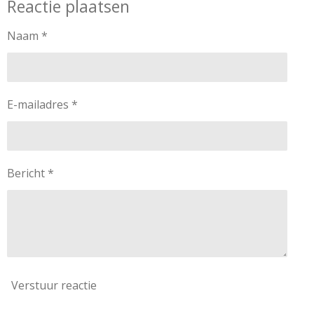
Reactie plaatsen
e
l
r
e
n
e
n
Naam *
E-mailadres *
Bericht *
Verstuur reactie