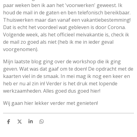
paar weken ben ik aan het 'voorwerken' geweest. Ik
houd de mail in de gaten en ben telefonisch bereikbaar.
Thuiswerken maar dan vanaf een vakantiebestemming!
Dat is echt het voordeel wat gebleven is door Corona.
Volgende week, als het officieel meivakantie is, check ik
de mail zo goed als niet (heb ik me in ieder geval
voorgenomen).
Mijn laatste blog ging over de workshop die ik ging
geven. Wat was dat gaaf om te doen! De opdracht met de
kaarten viel in de smaak. In mei mag ik nog een keer en
heb er nu al zin in! Verder is het druk met lopende
werkzaamheden. Alles goed dus goed hier!
Wij gaan hier lekker verder met genieten!
D
D
S
D
e
e
h
e
l
e
a
l