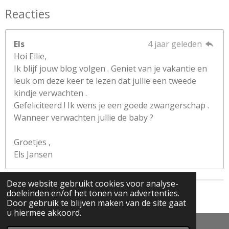
Reacties
Els
4 jaar geleden
Hoi Ellie,
Ik blijf jouw blog volgen . Geniet van je vakantie en
leuk om deze keer te lezen dat jullie een tweede
kindje verwachten .
Gefeliciteerd ! Ik wens je een goede zwangerschap .
Wanneer verwachten jullie de baby ?
Groetjes ,
Els Jansen
Deze website gebruikt cookies voor analyse-
doeleinden en/of het tonen van advertenties.
© 2018 - 2026 Onderwijssupporter
Door gebruik te blijven maken van de site gaat
u hiermee akkoord.