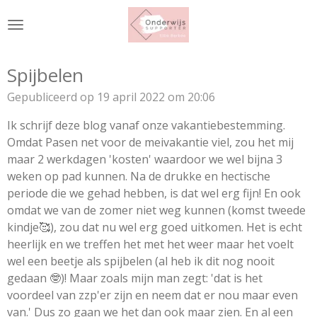
Ga
direct
naar
de
Spijbelen
hoofdinhoud
Gepubliceerd op 19 april 2022 om 20:06
Ik schrijf deze blog vanaf onze vakantiebestemming.
Omdat Pasen net voor de meivakantie viel, zou het mij
maar 2 werkdagen 'kosten' waardoor we wel bijna 3
weken op pad kunnen. Na de drukke en hectische
periode die we gehad hebben, is dat wel erg fijn! En ook
omdat we van de zomer niet weg kunnen (komst tweede
kindje🥰), zou dat nu wel erg goed uitkomen. Het is echt
heerlijk en we treffen het met het weer maar het voelt
wel een beetje als spijbelen (al heb ik dit nog nooit
gedaan 🤓)! Maar zoals mijn man zegt: 'dat is het
voordeel van zzp'er zijn en neem dat er nou maar even
van.' Dus zo gaan we het dan ook maar zien. En al een