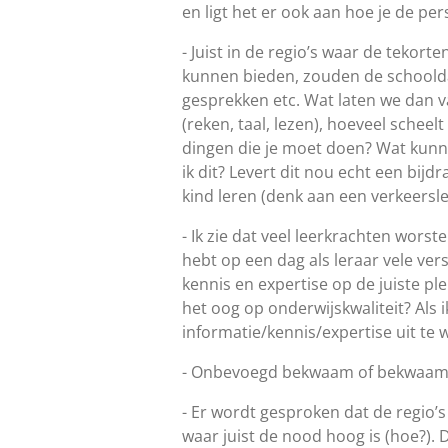
en ligt het er ook aan hoe je de pe
- Juist in de regio’s waar de tekort
kunnen bieden, zouden de schoolda
gesprekken etc. Wat laten we dan va
(reken, taal, lezen), hoeveel scheel
dingen die je moet doen? Wat kunn
ik dit? Levert dit nou echt een bijd
kind leren (denk aan een verkeersle
- Ik zie dat veel leerkrachten worst
hebt op een dag als leraar vele ve
kennis en expertise op de juiste pl
het oog op onderwijskwaliteit? Als
informatie/kennis/expertise uit te 
- Onbevoegd bekwaam of bekwaam on
- Er wordt gesproken dat de regio’s
waar juist de nood hoog is (hoe?). 