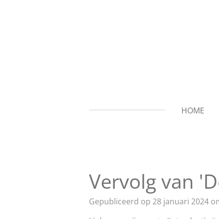
Ga
direct
naar
de
hoofdinhoud
HOME
Vervolg van 'D
Gepubliceerd op 28 januari 2024 o