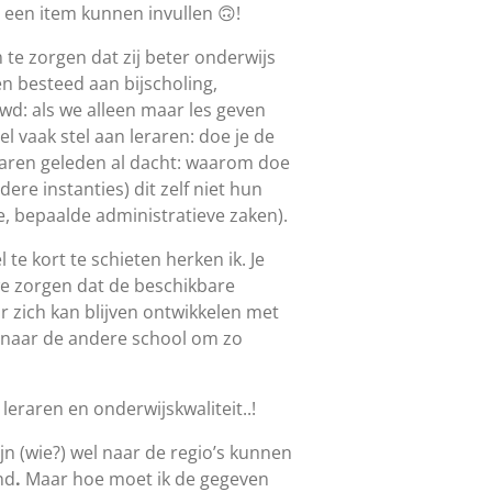
 een item kunnen invullen 🙃!
m te zorgen dat zij beter onderwijs
 besteed aan bijscholing,
uwd: als we alleen maar les geven
el vaak stel aan leraren: doe je de
jaren geleden al dacht: waarom doe
ere instanties) dit zelf niet hun
je, bepaalde administratieve zaken).
 te kort te schieten herken ik. Je
we zorgen dat de beschikbare
r zich kan blijven ontwikkelen met
ee naar de andere school om zo
raren en onderwijskwaliteit..!
jn (wie?) wel naar de regio’s kunnen
nd
.
Maar hoe moet ik de gegeven