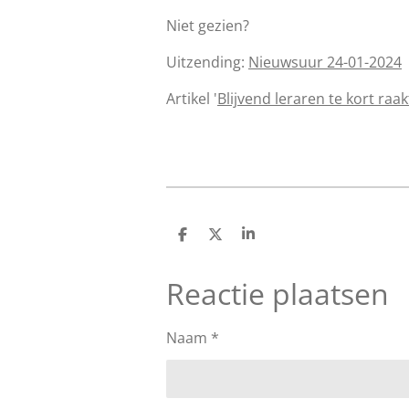
Niet gezien?
Uitzending:
Nieuwsuur 24-01-2024
Artikel '
Blijvend leraren te kort ra
D
D
S
e
e
h
l
e
a
Reactie plaatsen
e
l
r
n
e
Naam *