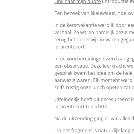
Link naar mijn quote
(introductie i
Een bezoek van Nieuwsuur, hoe kw
In de kerstvakantie werd ik door ee
verhaal. Ze waren namelijk bezig m
terug het onderwijs in waren gegaa
lerarentekort.
In de voorbereidingen werd aangege
een observatie. Deze leerkracht we
gesprek kwam het idee om de hele w
aanwezig waren. Elk moment werd g
zelfs rustig onze lunch opeten zat e
Uiteindelijk heeft dit geresulteerd
lerarentekort toelichtte.
Na de uitzending ging er van alles 
- In het fragment is natuurlijk lan