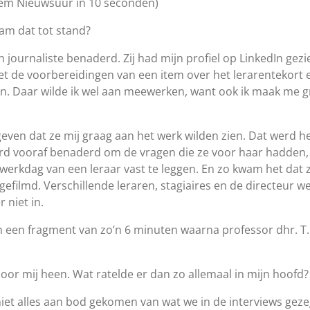
tem Nieuwsuur in 10 seconden)
am dat tot stand?
n journaliste benaderd. Zij had mijn profiel op LinkedIn ge
et de voorbereidingen van een item over het lerarentekort 
n. Daar wilde ik wel aan meewerken, want ook ik maak me g
ven dat ze mij graag aan het werk wilden zien. Dat werd h
rd vooraf benaderd om de vragen die ze voor haar hadden, 
erkdag van een leraar vast te leggen. En zo kwam het dat 
efilmd. Verschillende leraren, stagiaires en de directeur
r niet in.
 in een fragment van zo’n 6 minuten waarna professor dhr. T.
door mij heen. Wat ratelde er dan zo allemaal in mijn hoofd
g niet alles aan bod gekomen van wat we in de interviews ge