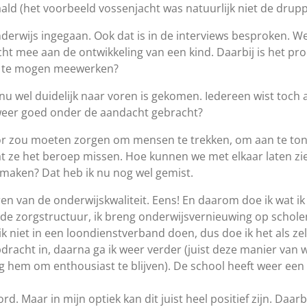
ld (het voorbeeld vossenjacht was natuurlijk niet de drupp
derwijs ingegaan. Ook dat is in de interviews besproken. We
cht mee aan de ontwikkeling van een kind. Daarbij is het pro
an te mogen meewerken?
nu wel duidelijk naar voren is gekomen. Iedereen wist toch a
t weer goed onder de aandacht gebracht?
voor zou moeten zorgen om mensen te trekken, om aan te ton
ze het beroep missen. Hoe kunnen we met elkaar laten zien
 maken? Dat heb ik nu nog wel gemist.
ren van de onderwijskwaliteit. Eens! En daarom doe ik wat ik 
de zorgstructuur, ik breng onderwijsvernieuwing op schole
niet in een loondienstverband doen, dus doe ik het als zelf
dracht in, daarna ga ik weer verder (juist deze manier van w
ig hem om enthousiast te blijven). De school heeft weer een
 Maar in mijn optiek kan dit juist heel positief zijn. Daarbi