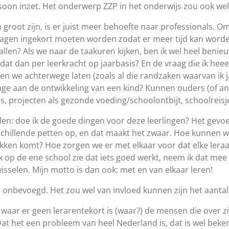
rsoon inzet. Het onderwerp ZZP in het onderwijs zou ook wel
en groot zijn, is er juist meer behoefte naar professionals. O
gen ingekort moeten worden zodat er meer tijd kan worden
llen? Als we naar de taakuren kijken, ben ik wel heel benie
t dat dan per leerkracht op jaarbasis? En de vraag die ik heee
en we achterwege laten (zoals al die randzaken waarvan ik 
rage aan de ontwikkeling van een kind? Kunnen ouders (of and
s, projecten als gezonde voeding/schoolontbijt, schoolreis
elen: doe ik de goede dingen voor deze leerlingen? Het gevoel
rschillende petten op, en dat maakt het zwaar. Hoe kunnen 
ekken komt? Hoe zorgen we er met elkaar voor dat elke leraa
 ik op de ene school zie dat iets goed werkt, neem ik dat m
wisselen. Mijn motto is dan ook: met en van elkaar leren!
bevoegd. Het zou wel van invloed kunnen zijn het aantal le
 waar er geen lerarentekort is (waar?) de mensen die over zi
Dat het een probleem van heel Nederland is, dat is wel beke