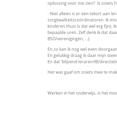
oplossing voor me zien? Is zoiets 
- Niet alleen is er een tekort aan l
zorgkwaliteitscoördinatoren. Ik mis h
kinderen thuis is dat wel erg fijn).
bepaalde uren. Zelf denk ik dat daa
BSO/verenigingen, ...).
En zo kan ik nog wel even doorgaan
En gelukkig draag ik daar mijn steen
En dat ‘blijvend leraren/IB/directie
Het was gaaf om zoiets mee te make
Werken in het onderwijs, is het moo