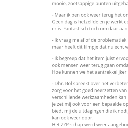
mooie, zoetsappige punten uitgehaa
- Maar ik ben ook weer terug het on
Geen dag is hetzelfde en je werkt e
er is. Fantastisch toch om daar a
- Ik vraag me af of de problematiek 
maar heeft dit filmpje dat nu ech
- Ik begreep dat het item juist er
ook mensen weer terug gaan omdat 
Hoe kunnen we het aantrekkelijker
- Dhr. Bol spreekt over het verbete
zorg voor het goed neerzetten van 
verschillende werkzaamheden kan ik 
je zet mij ook voor een bepaalde op
biedt mij de uitdagingen die ik nod
kan ook weer door.
Het ZZP-schap werd weer aangeboord.