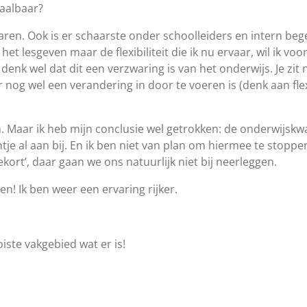
haalbaar?
eraren. Ook is er schaarste onder schoolleiders en intern beg
et lesgeven maar de flexibiliteit die ik nu ervaar, wil ik voo
 Ik denk wel dat dit een verzwaring is van het onderwijs. Je 
r nog wel een verandering in door te voeren is (denk aan flex
. Maar ik heb mijn conclusie wel getrokken: de onderwijskw
tje al aan bij. En ik ben niet van plan om hiermee te stoppen
tekort’, daar gaan we ons natuurlijk niet bij neerleggen.
n! Ik ben weer een ervaring rijker.
iste vakgebied wat er is!