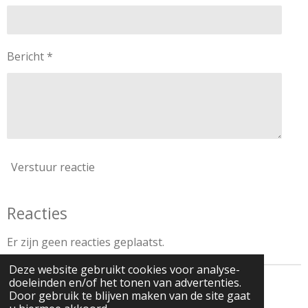
Bericht *
Verstuur reactie
Reacties
Er zijn geen reacties geplaatst.
Deze website gebruikt cookies voor analyse-
doeleinden en/of het tonen van advertenties.
© 2018 - 2026 Onderwijssupporter
Door gebruik te blijven maken van de site gaat