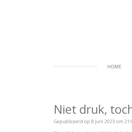
Ga
direct
naar
de
hoofdinhoud
HOME
Niet druk, toch
Gepubliceerd op 8 juni 2023 om 21: