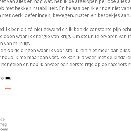
met van alles en nog wat, heb ik de afgelopen periode alles
eb met bekkeninstabliliteit. En helaas ben ik er nog niet vana
n met werk, oefeningen, bewegen, rusten en bezoekjes aan sp
.
nd. Ik ben dit zó niet gewend en ik ben de constante pijn ec
te doen waar ik energie van krijg. Om steun te ervaren van f
 van mijn lijf.
sen op de dingen waar ik voor sta. Ik ren niet meer aan alles
r houd ik me maar aan vast. Zo kan ik alweer met de kinderen
hengelen en heb ik alweer een eerste ritje op de racefiet