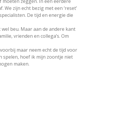
 af moeten zeggen. In een eerdere
f. We zijn echt bezig met een ‘reset’
ecialisten. De tijd en energie die
ht wel beu. Maar aan de andere kant
amilie, vrienden en collega’s. Om
 voorbij maar neem echt de tijd voor
 spelen, hoef ik mijn zoontje niet
s mogen maken.