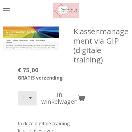
Ga
direct
naar
de
Klassenmanage
hoofdinhoud
ment via GIP
(digitale
training)
€ 75,00
GRATIS verzending
In
winkelwagen
In deze digitale training
leer je alles over