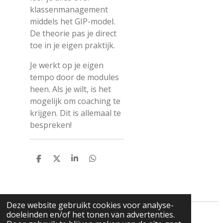
klassenmanagement
middels het GIP-model.
De theorie pas je direct
toe in je eigen praktijk.
Je werkt op je eigen
tempo door de modules
heen. Als je wilt, is het
mogelijk om coaching te
krijgen. Dit is allemaal te
bespreken!
D
D
S
D
e
e
h
e
l
e
a
l
e
l
r
e
n
e
n
Deze website gebruikt cookies voor analyse-
doeleinden en/of het tonen van advertenties.
© 2018 - 2026 Onderwijssupporter