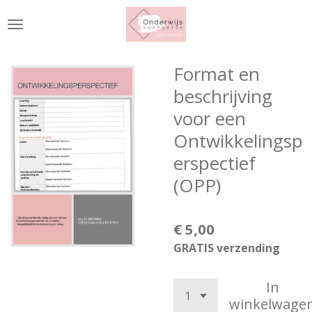
Ga
direct
naar
de
Format en
hoofdinhoud
beschrijving
voor een
Ontwikkelingsp
erspectief
(OPP)
€ 5,00
GRATIS verzending
In
winkelwage