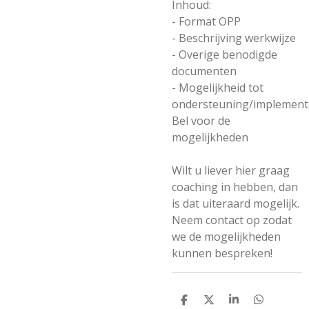
Inhoud:
- Format OPP
- Beschrijving werkwijze
- Overige benodigde
documenten
- Mogelijkheid tot
ondersteuning/implementa
Bel voor de
mogelijkheden
Wilt u liever hier graag
coaching in hebben, dan
is dat uiteraard mogelijk.
Neem contact op zodat
we de mogelijkheden
kunnen bespreken!
D
D
S
D